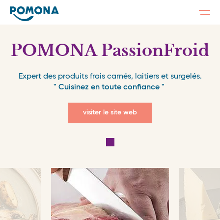
Togg
navi
Skip
to
main
POMONA PassionFroid
content
Expert des produits frais carnés, laitiers et surgelés.
" Cuisinez en toute confiance "
visiter le site web