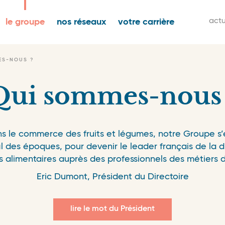
igation
M
actu
le groupe
nos réseaux
votre carrière
ncipale
s
n
ES-NOUS ?
Qui sommes-nous 
ns le commerce des fruits et légumes, notre Groupe s’es
l des époques, pour devenir le leader français de la di
s alimentaires auprès des professionnels des métiers 
Eric Dumont, Président du Directoire
lire le mot du Président