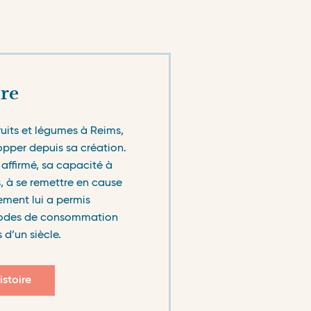
re
uits et légumes à Reims,
opper depuis sa création.
affirmé, sa capacité à
s, à se remettre en cause
ement lui a permis
modes de consommation
 d’un siècle.
1939-1960
istoire
la guerre, la