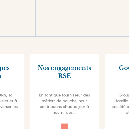
de la famille Dewavrin
ipes
Nos engagements
Go
n
RSE
ONA, sa
En tant que fournisseur des
Group
eler et à
métiers de bouche, nous
famili
averser les
contribuons chaque jour à
société 
nourrir des
...
e