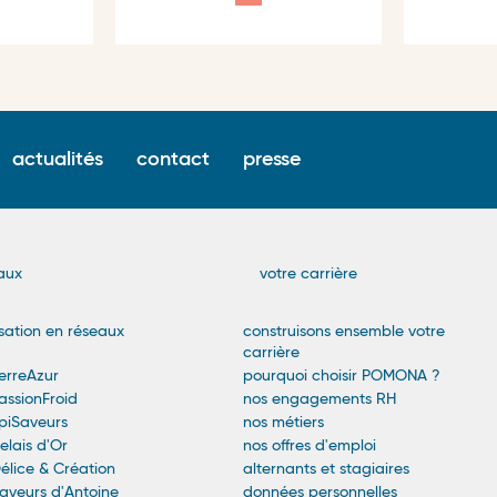
Surfooter
actualités
contact
presse
menu
n
aux
votre carrière
sation en réseaux
construisons ensemble votre
carrière
rreAzur
pourquoi choisir POMONA ?
ssionFroid
nos engagements RH
iSaveurs
nos métiers
lais d'Or
nos offres d'emploi
lice & Création
alternants et stagiaires
veurs d'Antoine
données personnelles