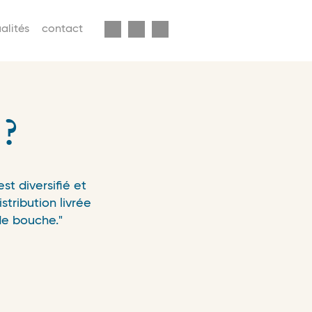
enu
alités
contact
econdaire
avbar
?
t diversifié et
stribution livrée
de bouche."