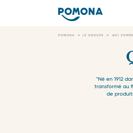
Nav
pri
Skip
to
POMONA
LE GROUPE
QUI SOMM
main
content
"Né en 1912 da
transformé au fi
de produit