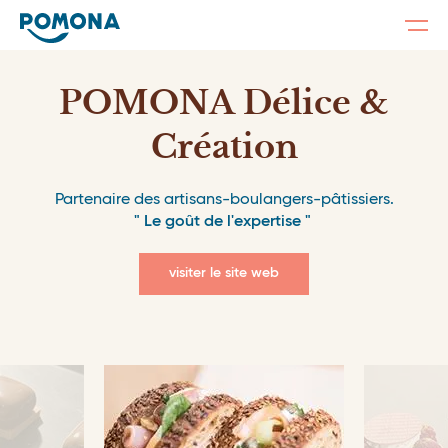
Togg
navi
Skip
to
main
POMONA Délice &
content
Création
Partenaire des artisans-boulangers-pâtissiers.
" Le goût de l'expertise "
visiter le site web