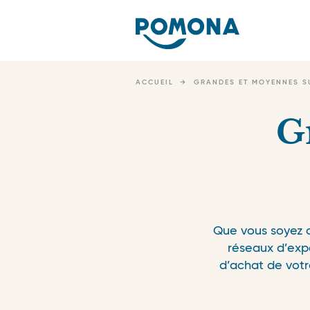
Nav
pri
Skip
to
ACCUEIL
GRANDES ET MOYENNES S
main
content
G
Que vous soyez c
réseaux d’exp
d’achat de votr