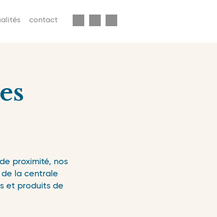
enu
alités
contact
econdaire
avbar
es
de proximité, nos
de la centrale
s et produits de