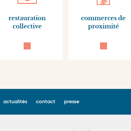
restauration
commerces de
collective
proximité
Surfooter
actualités
contact
presse
menu