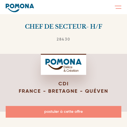
Togg
navi
Skip
to
CHEF DE SECTEUR- H/F
main
content
28430
CDI
FRANCE - BRETAGNE - QUÉVEN
postuler à cette offre