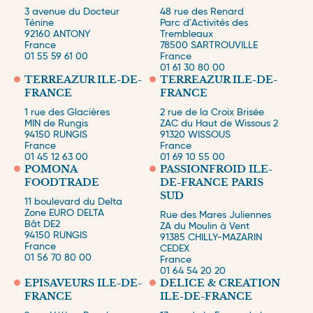
3 avenue du Docteur
48 rue des Renard
Ténine
Parc d'Activités des
92160
ANTONY
Trembleaux
France
78500
SARTROUVILLE
01 55 59 61 00
France
01 61 30 80 00
TERREAZUR ILE-DE-
TERREAZUR ILE-DE-
FRANCE
FRANCE
1 rue des Glacières
2 rue de la Croix Brisée
MIN de Rungis
ZAC du Haut de Wissous 2
94150
RUNGIS
91320
WISSOUS
France
France
01 45 12 63 00
01 69 10 55 00
POMONA
PASSIONFROID ILE-
FOODTRADE
DE-FRANCE PARIS
SUD
Tous les sites
11 boulevard du Delta
Directions régionales
Zone EURO DELTA
Rue des Mares Juliennes
Bât DE2
ZA du Moulin à Vent
Plateformes logistiques et agences commerciales
94150
RUNGIS
91385
CHILLY-MAZARIN
France
CEDEX
01 56 70 80 00
France
01 64 54 20 20
EPISAVEURS ILE-DE-
DELICE & CREATION
FRANCE
ILE-DE-FRANCE