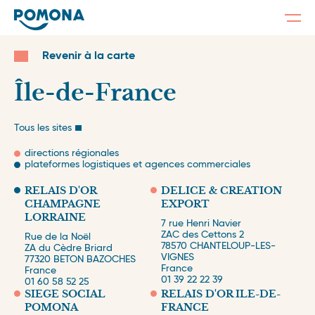
Togg
navi
Skip
to
Revenir à la carte
main
content
Île-de-France
Tous les sites
directions régionales
plateformes logistiques et agences commerciales
RELAIS D'OR
DELICE & CREATION
CHAMPAGNE
EXPORT
LORRAINE
7 rue Henri Navier
ZAC des Cettons 2
Rue de la Noël
78570
CHANTELOUP-LES-
ZA du Cèdre Briard
VIGNES
77320
BETON BAZOCHES
France
France
01 39 22 22 39
01 60 58 52 25
SIEGE SOCIAL
RELAIS D'OR ILE-DE-
POMONA
FRANCE