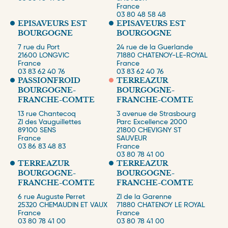
France
03 80 48 58 48
EPISAVEURS EST
EPISAVEURS EST
BOURGOGNE
BOURGOGNE
Tous les sites
7 rue du Port
24 rue de la Guerlande
21600
Directions régionales
LONGVIC
71880
CHATENOY-LE-ROYAL
France
France
Plateformes logistiques et agences commerciales
03 83 62 40 76
03 83 62 40 76
PASSIONFROID
TERREAZUR
BOURGOGNE-
BOURGOGNE-
FRANCHE-COMTE
FRANCHE-COMTE
13 rue Chantecoq
3 avenue de Strasbourg
ZI des Vauguillettes
Parc Excellence 2000
89100
SENS
21800
CHEVIGNY ST
France
SAUVEUR
03 86 83 48 83
France
03 80 78 41 00
TERREAZUR
TERREAZUR
BOURGOGNE-
BOURGOGNE-
FRANCHE-COMTE
FRANCHE-COMTE
6 rue Auguste Perret
ZI de la Garenne
25320
CHEMAUDIN ET VAUX
71880
CHATENOY LE ROYAL
France
France
03 80 78 41 00
03 80 78 41 00