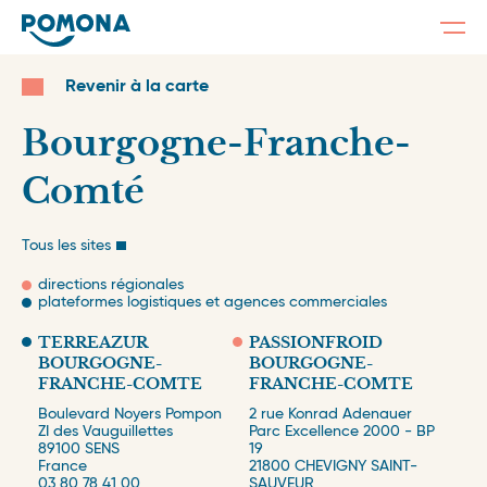
Togg
navi
Skip
to
Revenir à la carte
main
content
Bourgogne-Franche-
Comté
Tous les sites
directions régionales
plateformes logistiques et agences commerciales
TERREAZUR
PASSIONFROID
BOURGOGNE-
BOURGOGNE-
FRANCHE-COMTE
FRANCHE-COMTE
Boulevard Noyers Pompon
2 rue Konrad Adenauer
ZI des Vauguillettes
Parc Excellence 2000 - BP
89100
SENS
19
France
21800
CHEVIGNY SAINT-
03 80 78 41 00
SAUVEUR