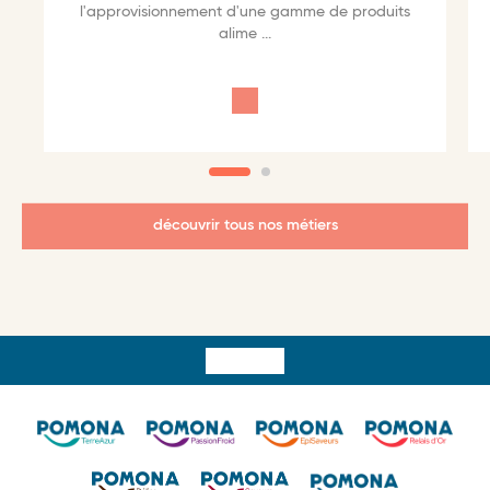
l'approvisionnement d'une gamme de produits
alime
...
découvrir tous nos métiers
Surfooter
menu