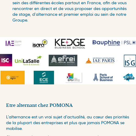
Bretagne
entrepot
sein des différentes écoles partout en France, afin de vous
Interim
rencontrer en direct et de vous proposer des opportunités
Centre – Val de Loire
finance
de stage, d'alternance et premier emploi au sein de notre
Stage
Groupe.
Grand Est
informatique
Temps partiel
Hauts de France
logistique/supply chain
Ile de France
qualité
Normandie
ressources humaines
Nouvelle Aquitaine
marketing/communication
Occitanie
transport
Pays de la Loire
Provence – Alpes – Côte d’Azur
Etre alternant chez POMONA
Espagne
L’alternance est un vrai sujet d’actualité, au cœur des priorités
Catalogne
de la plupart des entreprises et plus que jamais POMONA se
mobilise.
Ile de France