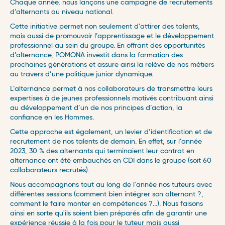
Chaque année, nous lançons une campagne de recrutements
Madrid
d’alternants au niveau national.
Cette initiative permet non seulement d’attirer des talents,
Luxembourg
mais aussi de promouvoir l’apprentissage et le développement
professionnel au sein du groupe. En offrant des opportunités
Luxembourg
d’alternance, POMONA investit dans la formation des
prochaines générations et assure ainsi la relève de nos métiers
au travers d’une politique junior dynamique.
L’alternance permet à nos collaborateurs de transmettre leurs
expertises à de jeunes professionnels motivés contribuant ainsi
au développement d’un de nos principes d’action, la
confiance en les Hommes.
Cette approche est également, un levier d’identification et de
recrutement de nos talents de demain. En effet, sur l’année
2023, 30 % des alternants qui terminaient leur contrat en
alternance ont été embauchés en CDI dans le groupe (soit 60
collaborateurs recrutés).
Nous accompagnons tout au long de l'année nos tuteurs avec
différentes sessions (comment bien intégrer son alternant ?,
comment le faire monter en compétences ?...). Nous faisons
ainsi en sorte qu'ils soient bien préparés afin de garantir une
expérience réussie à la fois pour le tuteur mais aussi