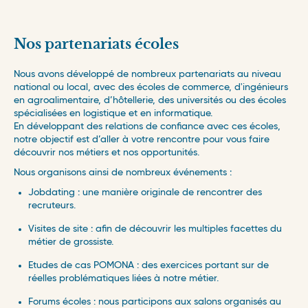
Nos partenariats écoles
Nous avons développé de nombreux partenariats au niveau
national ou local, avec des écoles de commerce, d'ingénieurs
en agroalimentaire, d’hôtellerie, des universités ou des écoles
spécialisées en logistique et en informatique.
En développant des relations de confiance avec ces écoles,
notre objectif est d’aller à votre rencontre pour vous faire
découvrir nos métiers et nos opportunités.
Nous organisons ainsi de nombreux événements :
région/pays
domaine
Jobdating : une manière originale de rencontrer des
recruteurs.
France
immobilier
contrat
Visites de site : afin de découvrir les multiples facettes du
Auvergne – Rhône Alpes
juridique
métier de grossiste.
Alternance
Suisse Romande
achats
Etudes de cas POMONA : des exercices portant sur de
CDD
réelles problématiques liées à notre métier.
Bourgogne – Franche Comté
commerce
CDI
Forums écoles : nous participons aux salons organisés au