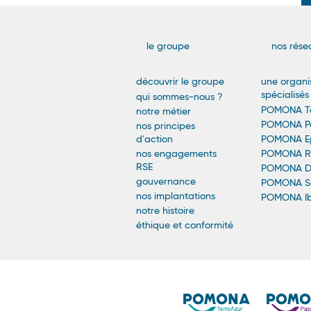
Navigatio
le groupe
nos rése
Principale
découvrir le groupe
une organi
spécialisés
qui sommes-nous ?
-
POMONA Te
notre métier
POMONA Pa
nos principes
Footer
d'action
POMONA Ep
nos engagements
POMONA Re
RSE
POMONA Dé
gouvernance
POMONA Sa
nos implantations
POMONA Ib
notre histoire
éthique et conformité