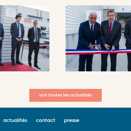
voir toutes les actualités
Surfooter
actualités
contact
presse
menu