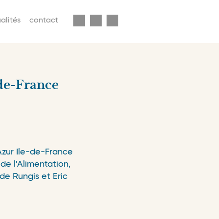
enu
alités
contact
econdaire
avbar
-de-France
Azur Ile-de-France
de l'Alimentation,
e Rungis et Eric