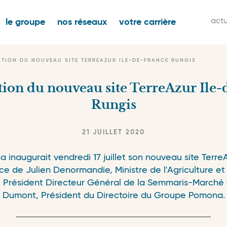
igation
M
actu
le groupe
nos réseaux
votre carrière
ncipale
s
n
TION DU NOUVEAU SITE TERREAZUR ILE-DE-FRANCE RUNGIS
ion du nouveau site TerreAzur Ile
Rungis
21 JUILLET 2020
inaugurait vendredi 17 juillet son nouveau site Terre
e de Julien Denormandie, Ministre de l'Agriculture et 
 Président Directeur Général de la Semmaris-Marché d
Dumont, Président du Directoire du Groupe Pomona.