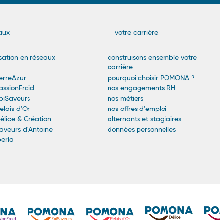
n
aux
votre carrière
sation en réseaux
construisons ensemble votre
carrière
rreAzur
pourquoi choisir POMONA ?
ssionFroid
nos engagements RH
iSaveurs
nos métiers
lais d'Or
nos offres d'emploi
lice & Création
alternants et stagiaires
veurs d'Antoine
données personnelles
eria