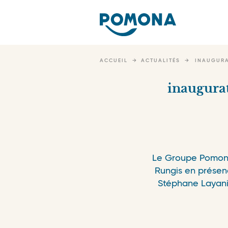
Nav
pri
Skip
to
ACCUEIL
ACTUALITÉS
INAUGURA
main
content
inaugurat
Le Groupe Pomona 
Rungis en présenc
Stéphane Layani