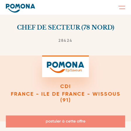
Togg
navi
Skip
to
CHEF DE SECTEUR (78 NORD)
main
content
28424
CDI
FRANCE - ILE DE FRANCE - WISSOUS
(91)
postuler à cette offre