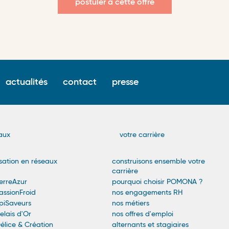
postuler à cette offre
Surfooter
actualités
contact
presse
menu
n
aux
votre carrière
sation en réseaux
construisons ensemble votre
carrière
rreAzur
pourquoi choisir POMONA ?
ssionFroid
nos engagements RH
iSaveurs
nos métiers
lais d'Or
nos offres d'emploi
lice & Création
alternants et stagiaires