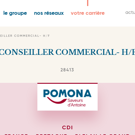
igation
M
actu
le groupe
nos réseaux
votre carrière
ncipale
s
n
EILLER COMMERCIAL- H/F
CONSEILLER COMMERCIAL- H/
28413
CDI