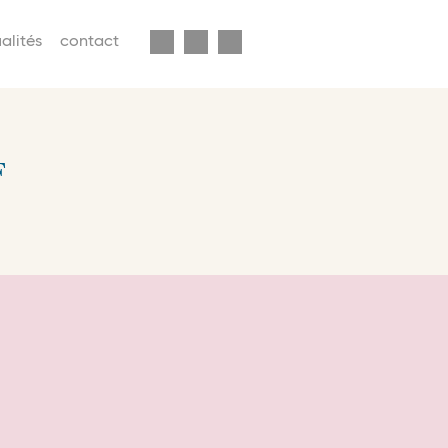
enu
alités
contact
econdaire
avbar
F