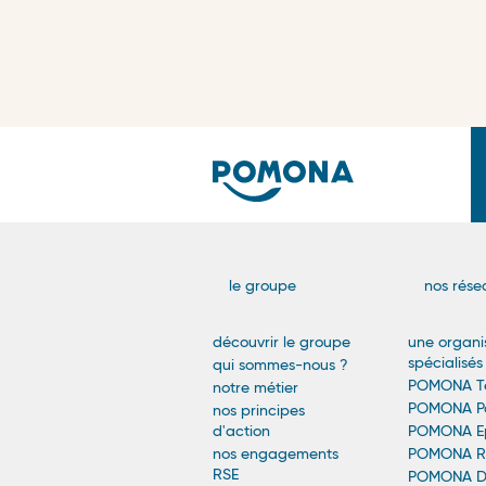
Navigatio
le groupe
nos rése
Principale
découvrir le groupe
une organi
spécialisés
qui sommes-nous ?
-
POMONA Te
notre métier
POMONA Pa
nos principes
Footer
d'action
POMONA Ep
nos engagements
POMONA Re
RSE
POMONA Dé