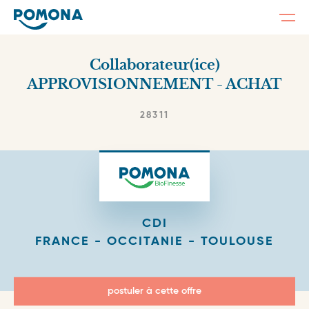
Togg
navi
Skip
to
Collaborateur(ice)
main
content
APPROVISIONNEMENT - ACHAT
28311
CDI
FRANCE - OCCITANIE - TOULOUSE
postuler à cette offre