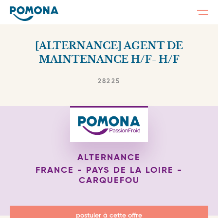
Togg
navi
Skip
to
[ALTERNANCE] AGENT DE
main
content
MAINTENANCE H/F- H/F
28225
ALTERNANCE
FRANCE - PAYS DE LA LOIRE -
CARQUEFOU
postuler à cette offre