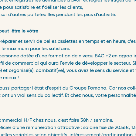
ns, enregistres les demandes d'avoir et règles les litiges de li
our satisfaire et fidéliser les clients,
sur d'autres portefeuilles pendant les pics d'activité.
 peut-être le vôtre
réparer et servir de belles assiettes en temps et en heure, c’e
 le maximum pour les satisfaire.
personne dotée d'une formation de niveau BAC +2 en agroal
fil de commercial qui aura l'envie de développer le secteur. Si
 et organisé(e), combatif(ve), vous avez le sens du service et
re mieux !
 aussi partager l’état d’esprit du Groupe Pomona. Car nos col
nt un vrai sens du collectif. Et chez nous, votre personnalité e
ommercial H/F chez nous, c’est faire 38h / semaine.
ficier d’une rémunération attractive : salaire fixe de 2036€, 1
lles variables selon objectifs, intéressement/participation, ta