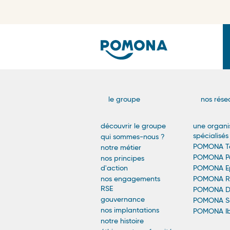
Navigatio
le groupe
nos rése
Principale
découvrir le groupe
une organi
spécialisés
qui sommes-nous ?
-
POMONA Te
notre métier
POMONA Pa
nos principes
Footer
d'action
POMONA Ep
nos engagements
POMONA Re
RSE
POMONA Dé
gouvernance
POMONA Sa
nos implantations
POMONA Ib
notre histoire