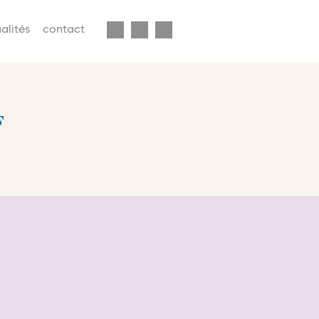
enu
alités
contact
econdaire
avbar
F