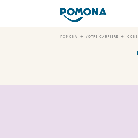
Nav
pri
Skip
to
POMONA
VOTRE CARRIÈRE
CONS
main
content