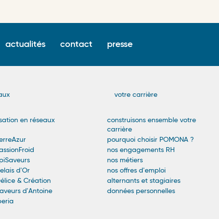
Surfooter
actualités
contact
presse
menu
n
aux
votre carrière
sation en réseaux
construisons ensemble votre
carrière
rreAzur
pourquoi choisir POMONA ?
ssionFroid
nos engagements RH
iSaveurs
nos métiers
lais d'Or
nos offres d'emploi
lice & Création
alternants et stagiaires
veurs d'Antoine
données personnelles
eria