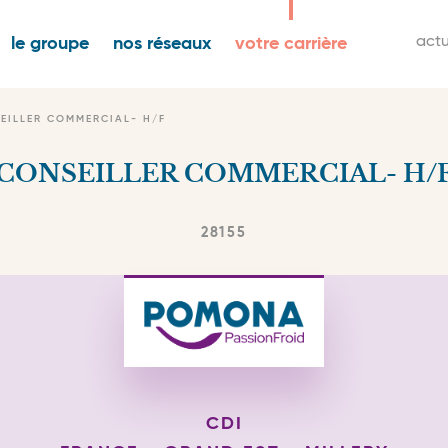
igation
M
actu
le groupe
nos réseaux
votre carrière
ncipale
s
n
EILLER COMMERCIAL- H/F
CONSEILLER COMMERCIAL- H/
28155
CDI