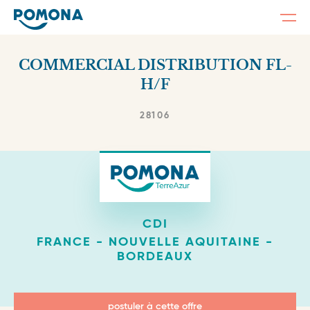
Togg
navi
Skip
to
COMMERCIAL DISTRIBUTION FL-
main
content
H/F
28106
CDI
FRANCE - NOUVELLE AQUITAINE -
BORDEAUX
postuler à cette offre