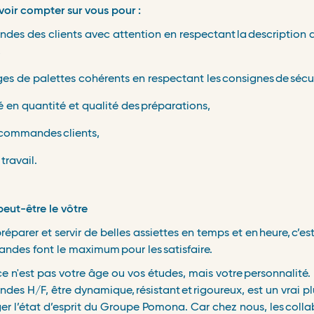
voir compter sur vous pour :
​
des des clients avec attention en respectant
la
description d
,
es de palettes cohérents en respectant les
consignes
de
s
é
cu
té en quantité et qualité des
pr
é
parations,
es commandes
clients,
travail.
 peut-être le vôtre
​
réparer et servir de belles assiettes en temps et en
heure,
c
’
es
andes font le maximum
pour les
satisfaire.
​
 ce n'est pas votre âge ou vos études, mais votre
personnalit
é
.
des H/F, être dynamique,
r
é
sistant
et
rigoureux, est un vrai pl
er l
’é
tat d
’
esprit du Groupe Pomona. Car chez nous, les
colla