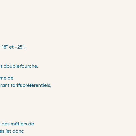
 18° et -25°,
ot double
fourche.
rime de
rant tarifs
pr
é
f
é
rentiels,
s des m
é
tiers de
sés (et donc