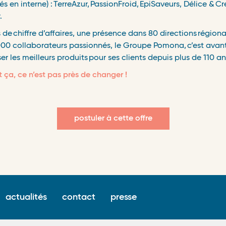
é
s en interne) :
TerreAzur,
PassionFroid,
EpiSaveurs, Délice &
Cr
.
​
s de
chiffre d
’
affaires, une pr
é
sence dans 80 directions
r
é
giona
000 collaborateurs passionn
é
s, le Groupe Pomona,
c
’
est avant
er les meilleurs produits
pour ses clients depuis plus de 110 an
 ça, ce n’est pas près de changer !
postuler à cette offre
Surfooter
actualités
contact
presse
menu