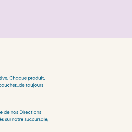
tive. Chaque produit,
 boucher
…
de toujours
e de nos Directions
és sur
notre succursale,