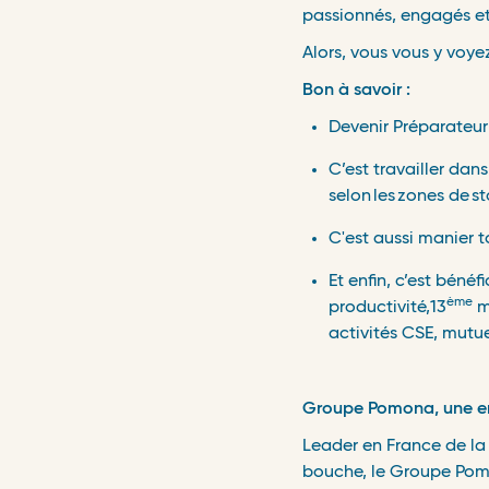
passionn
é
s, engag
é
s e
Alors, vous vous y voye
Bon à savoir :
Devenir Préparateur
C’est travailler dans
selon
les
zones de
st
C'est aussi manier t
Et enfin, c’est bénéf
ème
productivité,13
m
activit
é
s CSE, mutue
Groupe Pomona, une ent
Leader en France de la 
bouche, le Groupe Pom