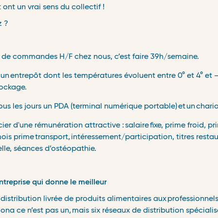
t ont un vrai sens du collectif !
​
z ?
​
 de commandes H/F chez nous, c’est faire 39h/semaine.
un
entrep
ô
t dont les temp
é
ratures
é
voluent entre 0
°
et 4
°
et
–
ockage.
​
ous les jours un PDA (terminal numérique portable)
et
un
chari
icier d'une rémunération attractive :
salaire
fixe, prime froid, p
ois prime
transport,
int
é
ressement/participation, titres restau
lle, séances d’ostéopathie.
​
reprise qui donne le meilleur
​
distribution livrée de produits alimentaires aux
professionnel
ona ce n
’
est pas un,
mais six réseaux de distribution spéciali