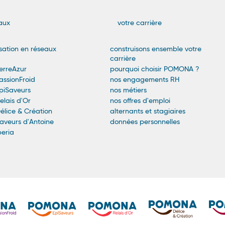
n
aux
votre carrière
sation en réseaux
construisons ensemble votre
carrière
rreAzur
pourquoi choisir POMONA ?
ssionFroid
nos engagements RH
iSaveurs
nos métiers
lais d'Or
nos offres d'emploi
lice & Création
alternants et stagiaires
veurs d'Antoine
données personnelles
eria