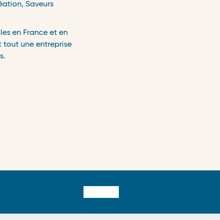
é
ation, Saveurs
les en France et en
 tout une entreprise
s.
​