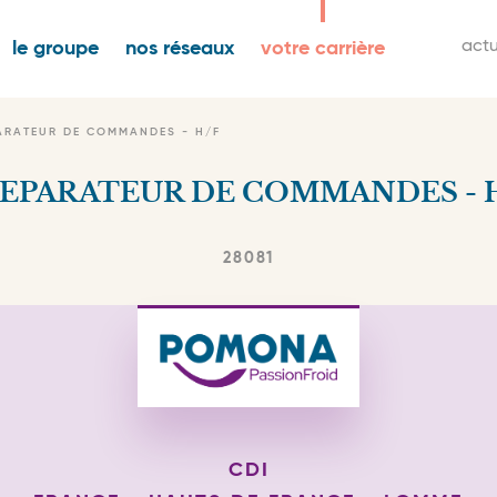
igation
M
actu
le groupe
nos réseaux
votre carrière
ncipale
s
n
ARATEUR DE COMMANDES - H/F
EPARATEUR DE COMMANDES - 
28081
CDI