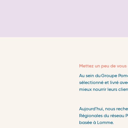
Mettez un peu de vous 
Au sein du
Groupe Pomo
s
é
lectionn
é
et livré ave
mieux nourrir leurs clien
​
Aujourd’hui, nous rech
Régionales du réseau Pas
basée à Lomme.
​