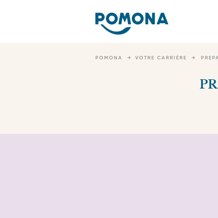
Nav
pri
Skip
to
POMONA
VOTRE CARRIÈRE
PREP
main
content
PR