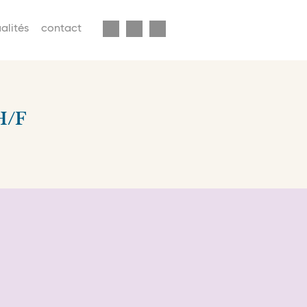
enu
alités
contact
econdaire
avbar
H/F