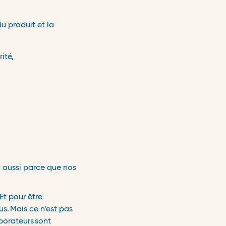
u produit et la
rit
é
,
t aussi parce que nos
 Et pour
ê
tre
us.
Mais ce n
’
est pas
borateurs
sont