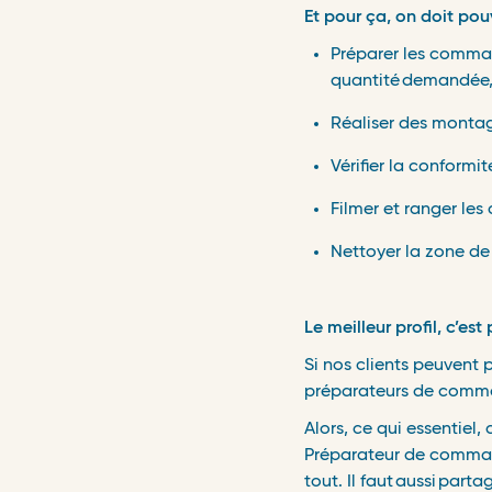
Et pour ça, on doit pou
Préparer les comman
quantit
é
demand
é
e
Réaliser des montag
Vérifier la conformi
Filmer et ranger l
Nettoyer la zone de 
Le meilleur profil, c’est
Si nos clients peuvent p
pr
é
parateurs de comm
Alors, ce qui essentiel,
Préparateur de comman
tout. Il faut
aussi
partag