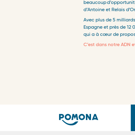
beaucoup
d
’
opportunit
d
’
Antoine et Relais d
’
Or
Avec plus de 5 milliard
Espagne et pr
è
s de 12 
qui a
à
c
œ
ur de propos
C’est dans notre ADN et