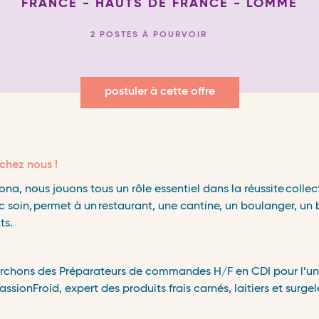
FRANCE - HAUTS DE FRANCE - LOMME
2 POSTES À POURVOIR
postuler à cette offre
chez nous !
na, nous jouons tous un r
ô
le essentiel dans la r
é
ussite
collec
c soin,
permet
à
un
restaurant, une cantine, un boulanger, un
ts.
erchons des Préparateurs de commandes H/F en CDI pour l’un
sionFroid, expert des produits frais carnés, laitiers et surgel