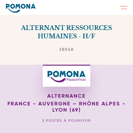
Togg
navi
Skip
to
ALTERNANT RESSOURCES
main
content
HUMAINES - H/F
28048
ALTERNANCE
FRANCE - AUVERGNE – RHÔNE ALPES -
LYON (69)
2 POSTES À POURVOIR