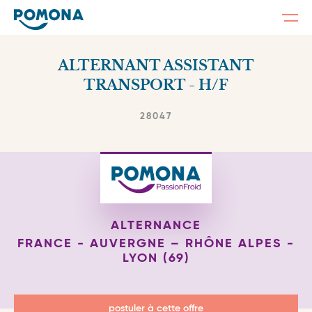
Togg
navi
Skip
to
ALTERNANT ASSISTANT
main
content
TRANSPORT - H/F
28047
ALTERNANCE
FRANCE - AUVERGNE – RHÔNE ALPES -
LYON (69)
postuler à cette offre