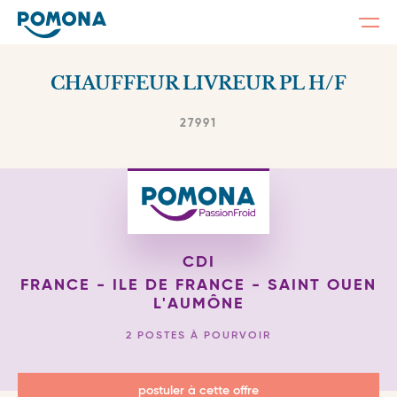
Togg
navi
Skip
to
CHAUFFEUR LIVREUR PL H/F
main
content
27991
CDI
FRANCE - ILE DE FRANCE - SAINT OUEN
L'AUMÔNE
2 POSTES À POURVOIR
postuler à cette offre