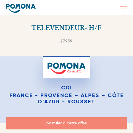
Togg
navi
Skip
to
TELEVENDEUR- H/F
main
content
27959
CDI
FRANCE - PROVENCE – ALPES – CÔTE
D’AZUR - ROUSSET
postuler à cette offre