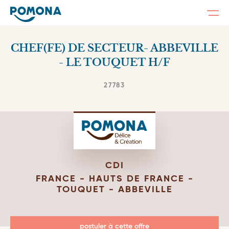
Togg
navi
Skip
to
CHEF(FE) DE SECTEUR- ABBEVILLE
main
content
- LE TOUQUET H/F
27783
CDI
FRANCE - HAUTS DE FRANCE -
TOUQUET - ABBEVILLE
postuler à cette offre