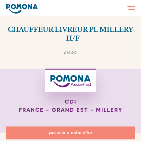
Togg
navi
Skip
to
CHAUFFEUR LIVREUR PL MILLERY
main
content
- H/F
27464
CDI
FRANCE - GRAND EST - MILLERY
postuler à cette offre